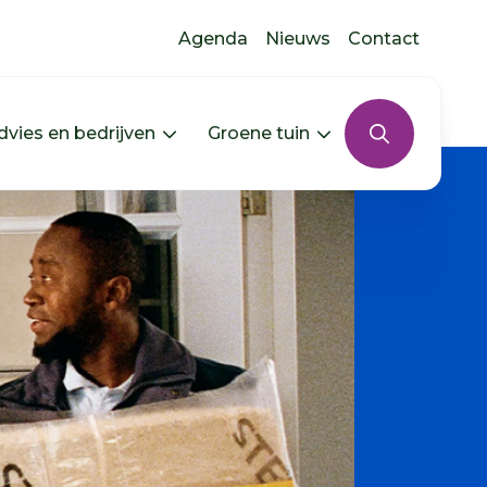
Agenda
Nieuws
Contact
dvies en bedrijven
Groene tuin
s uitklappen
In jouw buurt uitklappen
Menu Advies en bedrijven uitkla
Menu Groene tui