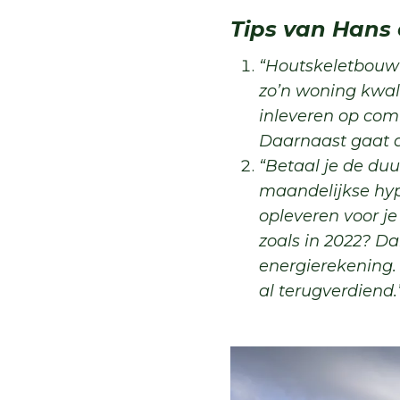
Tips van Hans 
“Houtskeletbouw 
zo’n woning kwal
inleveren op comf
Daarnaast gaat de
“Betaal je de du
maandelijkse hyp
opleveren voor je
zoals in 2022? D
energierekening.
al terugverdiend.