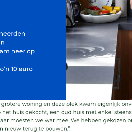
rmeerden
en
wam neer op
’n 10 euro
grotere woning en deze plek kwam eigenlijk onv
 het huis gekocht, een oud huis met enkel steen
s daar moesten we wat mee. We hebben gekozen 
en nieuw terug te bouwen.”