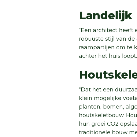
Landelijk
“Een architect heeft
robuuste stijl van de
raampartijen om te 
achter het huis loopt
Houtske
“Dat het een duurza
klein mogelijke voet
planten, bomen, alg
houtskeletbouw. Hou
hun groei CO2 opsla
traditionele bouw me