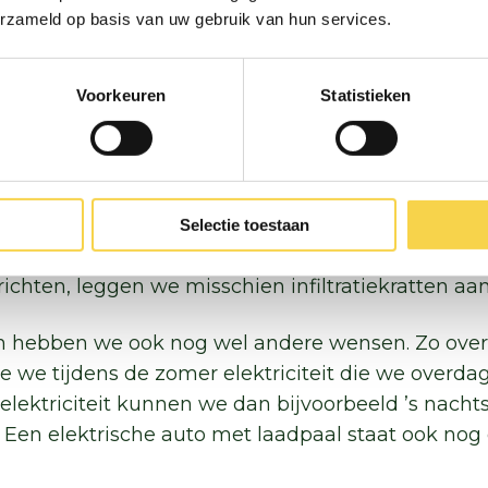
 als in ons vorige huis met centrale verwarming. 
erzameld op basis van uw gebruik van hun services.
en huis is wel wat gehoriger.”
Voorkeuren
Statistieken
er afgekoppeld
estendiger gemaakt. Zo hebben we in de achtertu
ld dus van het riool. Twee regenpijpen hebben w
der loopt via een goot de achtertuin in. Zo gaat 
Selectie toestaan
ol in, maar kunnen we het gebruiken voor de bloe
richten, leggen we misschien infiltratiekratten aa
jn hebben we ook nog wel andere wensen. Zo ov
e we tijdens de zomer elektriciteit die we overda
elektriciteit kunnen we dan bijvoorbeeld ’s nacht
en elektrische auto met laadpaal staat ook nog 