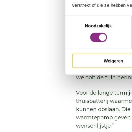
het net zo behaaglijk
verstrekt of die ze hebben v
echt koeler. Een hout
Toestemmingsselectie
Noodzakelijk
Regenwat
“De tuin is klimaatb
afgezaagd, ontkoppe
regentonnen en de an
Weigeren
rechtstreeks het rio
we ooit de tuin herin
Voor de lange termi
thuisbatterij waarme
kunnen opslaan. Die 
warmtepomp geven. E
wensenlijstje.”