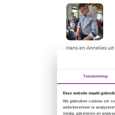
Auteur
Fu
Hans en Annelies
ui
Energiere
Toestemming
“In 2021 is ons duurz
maatregelen betalen
Deze website maakt gebruik
is de elektriciteit 
We gebruiken cookies om cont
voor de verwarming,
websiteverkeer te analyseren
zonlicht is. Behalve
media, adverteren en analys