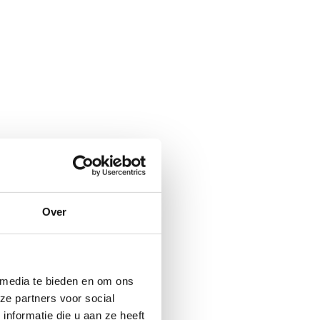
Over
Dankzij alle
e. Dat kleine beetje
at harder moet werken
 media te bieden en om ons
doordat er minder
ze partners voor social
ort. In de winter is
nformatie die u aan ze heeft