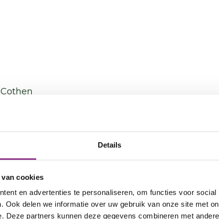
nctie
t Cothen
kening van 10 euro
Details
ame huis opgeleverd. We zijn er heel erg blij mee. 
 we gemiddeld zo’n 10 euro per maand aan energi
 van cookies
die de warmtepomp in de winter gebruikt als die w
ent en advertenties te personaliseren, om functies voor social
 en de zonnepanelen tegelijk minder opbrengen 
. Ook delen we informatie over uw gebruik van onze site met on
 een lage energierekening merken we ook meer comf
e. Deze partners kunnen deze gegevens combineren met andere i