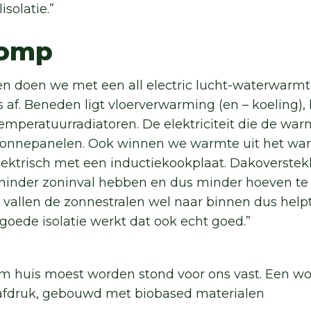
isolatie.”
pomp
n doen we met een all electric lucht-waterwarm
 af. Beneden ligt vloerverwarming (en – koeling
mperatuurradiatoren. De elektriciteit die de wa
onnepanelen. Ook winnen we warmte uit het w
lektrisch met een inductiekookplaat. Dakoverstek
inder zoninval hebben en dus minder hoeven te k
n vallen de zonnestralen wel naar binnen dus helpt
oede isolatie werkt dat ook echt goed.”
m huis moest worden stond voor ons vast. Een w
tafdruk, gebouwd met biobased materialen