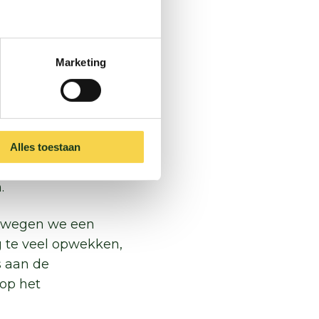
En in de zomer is het
Marketing
in de regenpijpen
e aangesloten op
het regenwater niet
Alles toestaan
men en planten. Als
n.
erwegen we een
g te veel opwekken,
s aan de
op het