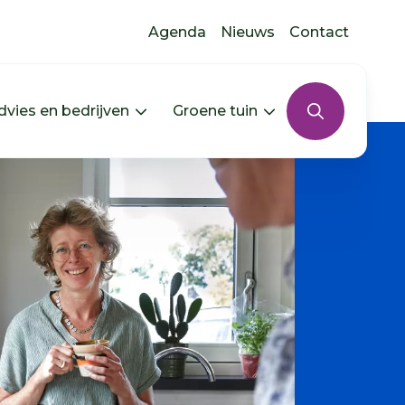
Agenda
Nieuws
Contact
dvies en bedrijven
Groene tuin
s uitklappen
In jouw buurt uitklappen
Menu Advies en bedrijven uitkla
Menu Groene tui