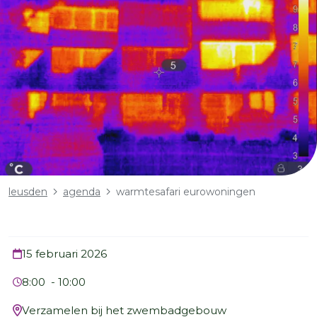
Kruimelpad
leusden
agenda
warmtesafari eurowoningen
Datum
15 februari 2026
Tijd
8:00 - 10:00
Verzamelen bij het zwembadgebouw