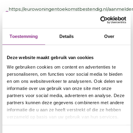
https://eurowoningentoekomstbestendig.nl/aanmelde
warmtesafari/
Toestemming
Details
Over
Onder begeleiding van wijkbewoner Jorg
Pietersen bekijken we in twee uur tijd de
woningen van de deelnemers. Waar ontsnapt de
Deze website maakt gebruik van cookies
warmte uit jouw Euro-woning? De beelden van de
We gebruiken cookies om content en advertenties te
warmtecamera worden direct toegelicht. Zo zie je
personaliseren, om functies voor social media te bieden
hoe je woning ervoor staat en waar
en om ons websiteverkeer te analyseren. Ook delen we
verbeterkansen liggen voor meer
informatie over uw gebruik van onze site met onze
energiebesparing en wooncomfort.
partners voor social media, adverteren en analyse. Deze
partners kunnen deze gegevens combineren met andere
informatie die u aan ze heeft verstrekt of die ze hebben
De warmtesafari is bedoeld om kennis te delen en
verzameld op basis van uw gebruik van hun services.
wijkbewoners verder te helpen. Laagdrempelig,
kort en informatief.
Toestemmingsselectie