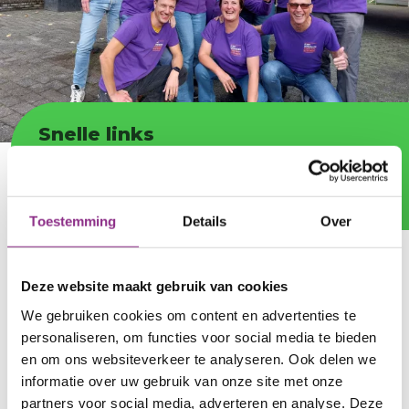
Snelle links
Website buurtteam Eurowoningen
Toekomstbestendig
Toestemming
Details
Over
Kruimelpad
leusden
rozendaal
Deze website maakt gebruik van cookies
We gebruiken cookies om content en advertenties te
Het actieve buurteam in Eurowoningen
personaliseren, om functies voor social media te bieden
Toekomstbestendig informeert je graag en helpt
en om ons websiteverkeer te analyseren. Ook delen we
je om samen stappen te zetten je huis
informatie over uw gebruik van onze site met onze
energiezuinig, comfortabel en
partners voor social media, adverteren en analyse. Deze