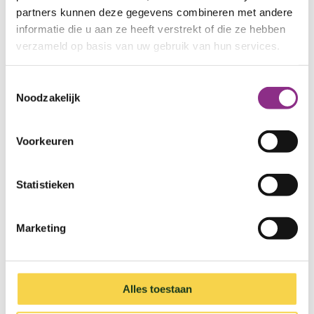
toekomstbestendig te maken.
partners kunnen deze gegevens combineren met andere
informatie die u aan ze heeft verstrekt of die ze hebben
Woon je in de wijk Rozendaal (eurowoningen)? En
verzameld op basis van uw gebruik van hun services.
wil je meedenken of meedoen? Check de website
van het Buurtteam en meld je aan!
Toestemmingsselectie
Noodzakelijk
Website buurtteam Eurowoningen
Voorkeuren
Toekomstbestendig
Statistieken
Marketing
Alles toestaan