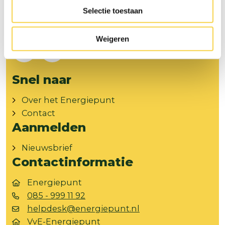
Selectie toestaan
Volg ons op
Weigeren
Facebook
Instagram
Snel naar
Over het Energiepunt
Contact
Aanmelden
Nieuwsbrief
Contactinformatie
Energiepunt
085 - 999 11 92
helpdesk@energiepunt.nl
VvE-Energiepunt