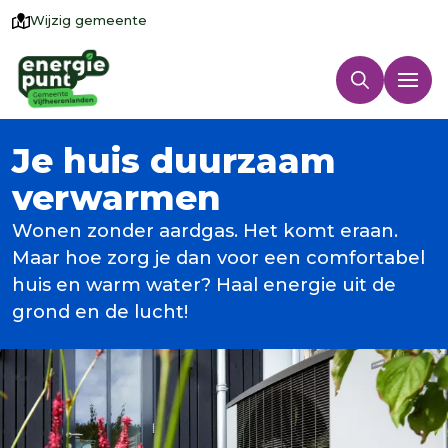
Wijzig gemeente
Je huis duurzaam
verwarmen
Wonen zonder aardgas. Het komt eraan.
Maar hoe zorg je dan voor een comfortabel
huis en warm water? Haal energie uit de
grond en de lucht!