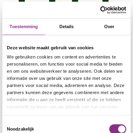
Warmtenet
Toestemming
Details
Over
Met een warmtenet in een wijk kunnen we huizen
ook verwarmen. Maar hoe werkt dat?
Deze website maakt gebruik van cookies
Vertel me meer
We gebruiken cookies om content en advertenties te
personaliseren, om functies voor social media te bieden
en om ons websiteverkeer te analyseren. Ook delen we
informatie over uw gebruik van onze site met onze
partners voor social media, adverteren en analyse. Deze
partners kunnen deze gegevens combineren met andere
informatie die u aan ze heeft verstrekt of die ze hebben
verzameld op basis van uw gebruik van hun services.
Toestemmingsselectie
Noodzakelijk