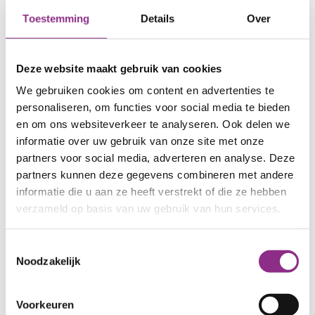
Nooit meer een koude douche. De zon verwarmt
Toestemming
Details
Over
je kraanwater. Slim en schoon!
Vertel me meer
Deze website maakt gebruik van cookies
We gebruiken cookies om content en advertenties te
personaliseren, om functies voor social media te bieden
en om ons websiteverkeer te analyseren. Ook delen we
informatie over uw gebruik van onze site met onze
partners voor social media, adverteren en analyse. Deze
partners kunnen deze gegevens combineren met andere
informatie die u aan ze heeft verstrekt of die ze hebben
verzameld op basis van uw gebruik van hun services.
Toestemmingsselectie
Noodzakelijk
Voorkeuren