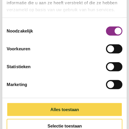
informatie die u aan ze heeft verstrekt of die ze hebben
Lopik
verzameld op basis van uw gebruik van hun services.
Montfoort
Nieuwegein
Toestemmingsselectie
Noodzakelijk
Oudewater
Renswoude
Voorkeuren
Rhenen
Statistieken
Soest
Stichtse Vecht
Marketing
Utrecht
Utrechtse Heuvelrug
Alles toestaan
Veenendaal
Vijfheerenlanden
Selectie toestaan