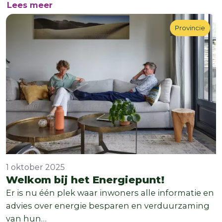
over Update 3 dec: Winst uit je woning
Lees meer
Provincie
Provincie
1 oktober 2025
Welkom bij het Energiepunt!
Er is nu één plek waar inwoners alle informatie en
advies over energie besparen en verduurzaming
van hun…