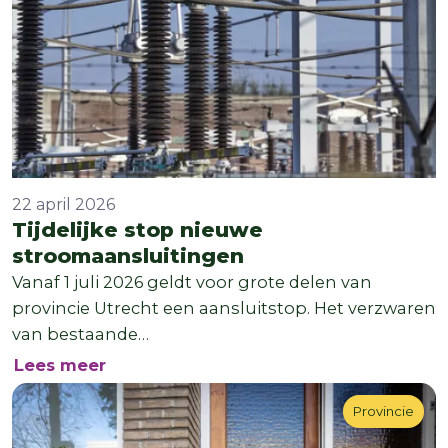
22 april 2026
Tijdelijke stop nieuwe
stroomaansluitingen
Vanaf 1 juli 2026 geldt voor grote delen van
provincie Utrecht een aansluitstop. Het verzwaren
van bestaande…
over Tijdelijke stop nieuwe stroomaan
Lees meer
Provincie
Provincie