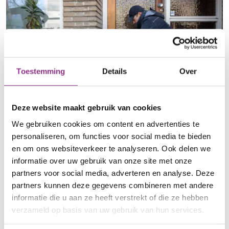
Toestemming
Details
Over
Deze website maakt gebruik van cookies
We gebruiken cookies om content en advertenties te
10 maart 2026
Spouwmuurisolatie met UF-schuim
personaliseren, om functies voor social media te bieden
en om ons websiteverkeer te analyseren. Ook delen we
Er is de laatste tijd aandacht voor
informatie over uw gebruik van onze site met onze
gezondheidsklachten bij het gebruik van UF-
partners voor social media, adverteren en analyse. Deze
schuim. Het Energiepunt legt…
partners kunnen deze gegevens combineren met andere
over Spouwmuurisolatie met UF-schui
Lees meer
informatie die u aan ze heeft verstrekt of die ze hebben
verzameld op basis van uw gebruik van hun services.
Provincie
Provincie