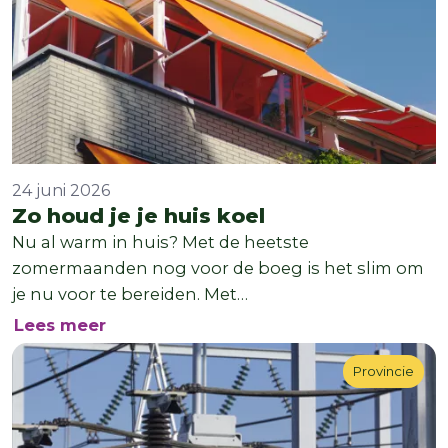
24 juni 2026
Zo houd je je huis koel
Nu al warm in huis? Met de heetste
zomermaanden nog voor de boeg is het slim om
je nu voor te bereiden. Met…
over Zo houd je je huis koel
Lees meer
Provincie
Provincie